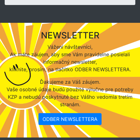
NEWSLETTER
Vážení návštevníci,
Ak máte záujem, aby sme Vám pravidelne posielali
informačný newsletter,
kliknite, prosím, na tlačítko ODBER NEWSLETTERA.
Ďakujeme za Váš záujem.
Vaše osobné údaje budú použité výlučne pre potreby
KZP a nebudú poskytnuté bez Vášho vedomia tretím
stranám.
ODBER NEWSLETTERA