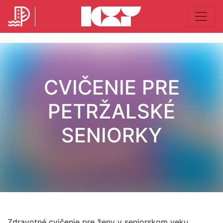
CVIČENIE PRE
PETRŽALSKÉ
SENIORKY
Zdravotné cvičenie pre ženy v seniorskom veku.