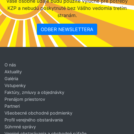
Vaše osobné údaje budú použité výlučne pre potreby
KZP a nebudú poskytnuté bez Vášho vedomia tretím
stranám.
ODBER NEWSLETTERA
O nás
Aktuality
Galéria
Vstupenky
Faktúry, zmluvy a objednávky
Prenájom priestorov
Partneri
Všeobecné obchodné podmienky
Profil verejného obstarávania
Súhrnné správy
Verejné obstarávania a obchodné súťaže