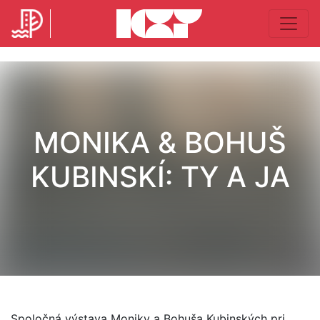
MONIKA & BOHUŠ
KUBINSKÍ: TY A JA
Spoločná výstava Moniky a Bohuša Kubinských pri