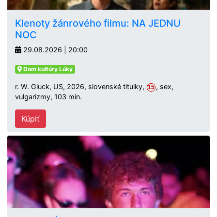
Klenoty žánrového filmu: NA JEDNU
NOC
29.08.2026 | 20:00
Dom kultúry Lúky
r. W. Gluck, US, 2026, slovenské titulky,
, sex,
15
vulgarizmy, 103 min.
Kúpiť