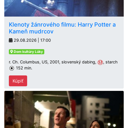
Klenoty žánrového filmu: Harry Potter a
Kameň mudrcov
29.08.2026 | 17:00
Dom kultúry Lúky
r. Ch. Columbus, US, 2001, slovenský dabing,
, starch
12
152 min.
Kúpiť