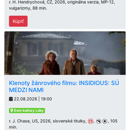
r. H. Hendrychová, CZ, 2026, originálna verzia, MP-12,
vulgarizmy, 88 min.
Kúpiť
Klenoty žánrového filmu: INSIDIOUS: SÚ
MEDZI NAMI
22.08.2026 | 19:00
Dom kultúry Lúky
r. J. Chase, US, 2026, slovenské titulky,
,
, 105
15
min.