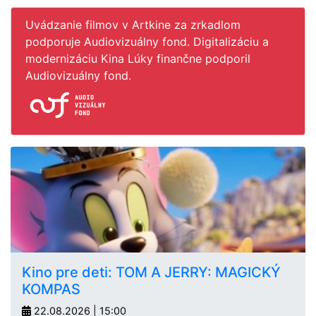
Uvádzanie filmov v Artkine za zrkadlom
podporuje Audiovizuálny fond. Digitalizáciu a
modernizáciu Kina Lúky finančne podporil
Audiovizuálny fond.
Kino pre deti: TOM A JERRY: MAGICKÝ
KOMPAS
22.08.2026 | 15:00