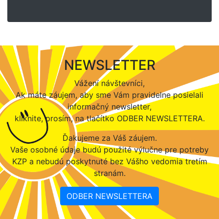
NEWSLETTER
Vážení návštevníci,
Ak máte záujem, aby sme Vám pravidelne posielali
informačný newsletter,
kliknite, prosím, na tlačítko ODBER NEWSLETTERA.
Ďakujeme za Váš záujem.
Vaše osobné údaje budú použité výlučne pre potreby
KZP a nebudú poskytnuté bez Vášho vedomia tretím
stranám.
ODBER NEWSLETTERA