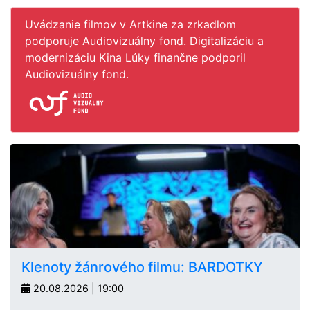
Uvádzanie filmov v Artkine za zrkadlom
podporuje Audiovizuálny fond. Digitalizáciu a
modernizáciu Kina Lúky finančne podporil
Audiovizuálny fond.
Klenoty žánrového filmu: BARDOTKY
20.08.2026 | 19:00