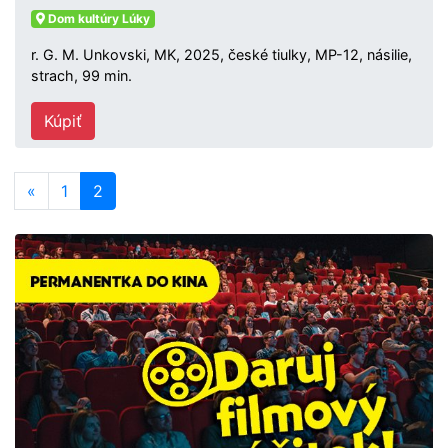
Dom kultúry Lúky
r. G. M. Unkovski, MK, 2025, české tiulky, MP-12, násilie,
strach, 99 min.
Kúpiť
«
1
2