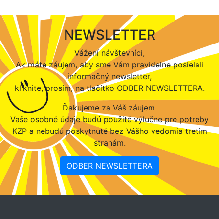
NEWSLETTER
Vážení návštevníci,
Ak máte záujem, aby sme Vám pravidelne posielali
informačný newsletter,
kliknite, prosím, na tlačítko ODBER NEWSLETTERA.
Ďakujeme za Váš záujem.
Vaše osobné údaje budú použité výlučne pre potreby
KZP a nebudú poskytnuté bez Vášho vedomia tretím
stranám.
ODBER NEWSLETTERA