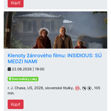
Kúpiť
Klenoty žánrového filmu: INSIDIOUS: SÚ
MEDZI NAMI
22.08.2026 | 19:00
Dom kultúry Lúky
r. J. Chase, US, 2026, slovenské titulky,
,
, 105
15
min.
Kúpiť