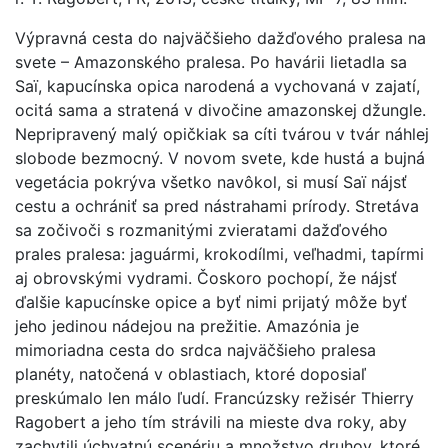
Výpravná cesta do najväčšieho dažďového pralesa na
svete – Amazonského pralesa. Po havárii lietadla sa
Saï, kapucínska opica narodená a vychovaná v zajatí,
ocitá sama a stratená v divočine amazonskej džungle.
Nepripravený malý opičkiak sa cíti tvárou v tvár náhlej
slobode bezmocný. V novom svete, kde hustá a bujná
vegetácia pokrýva všetko navôkol, si musí Saï nájsť
cestu a ochrániť sa pred nástrahami prírody. Stretáva
sa zočivoči s rozmanitými zvieratami dažďového
prales pralesa: jaguármi, krokodílmi, veľhadmi, tapírmi
aj obrovskými vydrami. Čoskoro pochopí, že nájsť
ďalšie kapucínske opice a byť nimi prijatý môže byť
jeho jedinou nádejou na prežitie. Amazónia je
mimoriadna cesta do srdca najväčšieho pralesa
planéty, natočená v oblastiach, ktoré doposiaľ
preskúmalo len málo ľudí. Francúzsky režisér Thierry
Ragobert a jeho tím strávili na mieste dva roky, aby
zachytili úchvatnú scenériu a množstvo druhov, ktoré