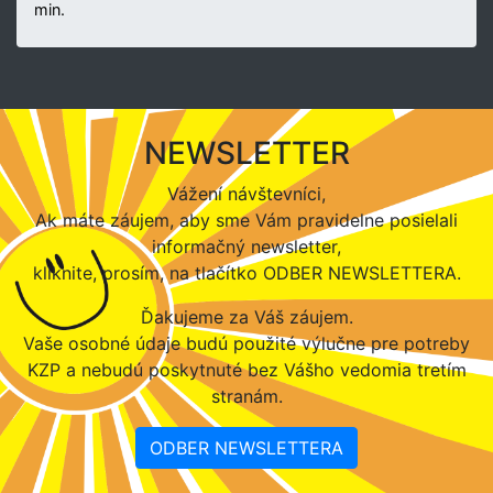
min.
NEWSLETTER
Vážení návštevníci,
Ak máte záujem, aby sme Vám pravidelne posielali
informačný newsletter,
kliknite, prosím, na tlačítko ODBER NEWSLETTERA.
Ďakujeme za Váš záujem.
Vaše osobné údaje budú použité výlučne pre potreby
KZP a nebudú poskytnuté bez Vášho vedomia tretím
stranám.
ODBER NEWSLETTERA