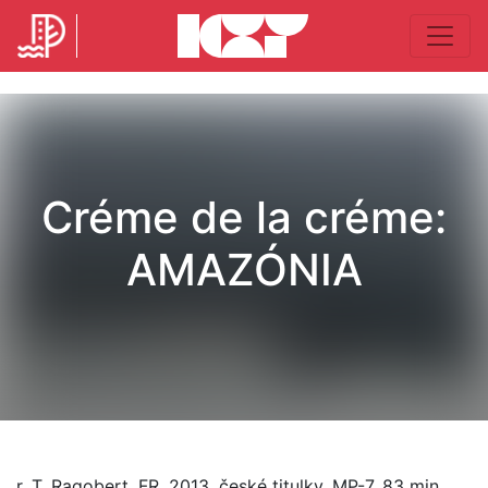
Créme de la créme:
AMAZÓNIA
r. T. Ragobert, FR, 2013, české titulky, MP-7, 83 min.