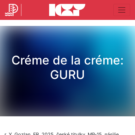
Créme de la créme:
GURU
r. Y. Gozlan, FR, 2025, české titulky, MP-15, násilie,