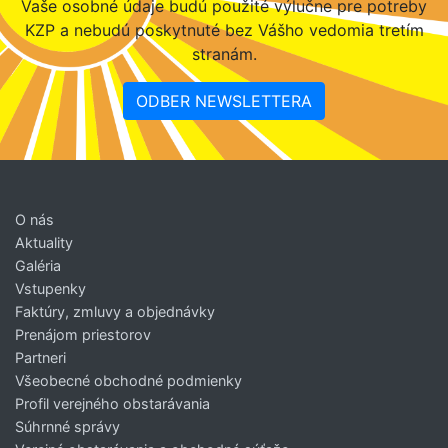
Vaše osobné údaje budú použité výlučne pre potreby
KZP a nebudú poskytnuté bez Vášho vedomia tretím
stranám.
ODBER NEWSLETTERA
O nás
Aktuality
Galéria
Vstupenky
Faktúry, zmluvy a objednávky
Prenájom priestorov
Partneri
Všeobecné obchodné podmienky
Profil verejného obstarávania
Súhrnné správy