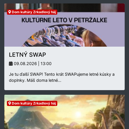
Dom kultúry Zrkadlový háj
LETNÝ SWAP
09.08.2026 | 13:00
Je tu ďalší SWAP! Tento krát SWAPujeme letné kúsky a
doplnky. Máš doma letné…
Dom kultúry Zrkadlový háj