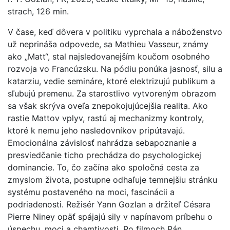
strach, 126 min.
V čase, keď dôvera v politiku vyprchala a náboženstvo
už neprináša odpovede, sa Mathieu Vasseur, známy
ako „Matt“, stal najsledovanejším koučom osobného
rozvoja vo Francúzsku. Na pódiu ponúka jasnosť, silu a
katarziu, vedie semináre, ktoré elektrizujú publikum a
sľubujú premenu. Za starostlivo vytvoreným obrazom
sa však skrýva oveľa znepokojujúcejšia realita. Ako
rastie Mattov vplyv, rastú aj mechanizmy kontroly,
ktoré k nemu jeho nasledovníkov pripútavajú.
Emocionálna závislosť nahrádza sebapoznanie a
presviedčanie ticho prechádza do psychologickej
dominancie. To, čo začína ako spoločná cesta za
zmyslom života, postupne odhaľuje temnejšiu stránku
systému postaveného na moci, fascinácii a
podriadenosti. Režisér Yann Gozlan a držiteľ Césara
Pierre Niney opäť spájajú sily v napínavom príbehu o
úspechu, moci a chamtivosti. Po filmoch Pán