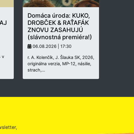
Domáca úroda: KUKO,
AJ
DROBČEK & RAŤAFÁK
ZNOVU ZASAHUJÚ
(slávnostná premiéra!)
06.08.2026 | 17:30
 v
r. A. Kolenčík, J. Šlauka SK, 2026,
originálna verzia, MP-12, násilie,
strach,…
sletter,