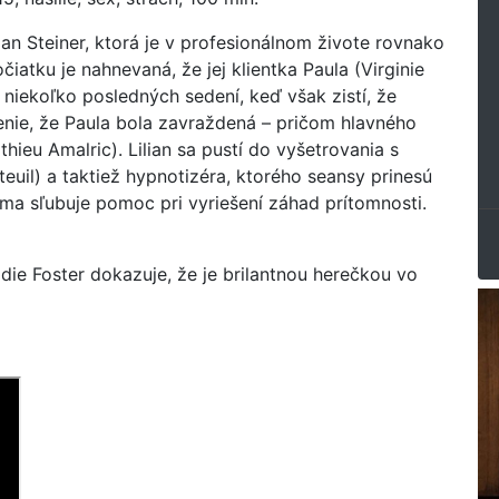
ian Steiner, ktorá je v profesionálnom živote rovnako
atku je nahnevaná, že jej klientka Paula (Virginie
na niekoľko posledných sedení, keď však zistí, že
renie, že Paula bola zavraždená – pričom hlavného
ieu Amalric). Lilian sa pustí do vyšetrovania s
uil) a taktiež hypnotizéra, ktorého seansy prinesú
sama sľubuje pomoc pri vyriešení záhad prítomnosti.
die Foster dokazuje, že je brilantnou herečkou vo