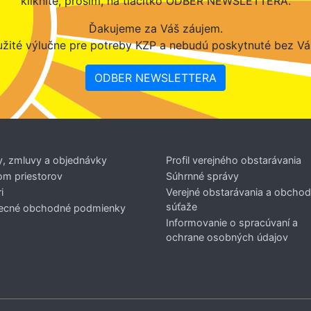
kliknite, prosím, na tlačítko ODBER NEWSLETTERA.
Ďakujeme za Váš záujem.
žité výlučne pre potreby KZP a nebudú poskytnuté bez Vá
ODBER NEWSLETTERA
y, zmluvy a objednávky
Profil verejného obstarávania
om priestorov
Súhrnné správy
i
Verejné obstarávania a obcho
súťaže
ecné obchodné podmienky
Informovanie o spracúvaní a
ochrane osobných údajov