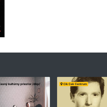
asný kultúrny priestor /dkp/
Cik Cak Centrum