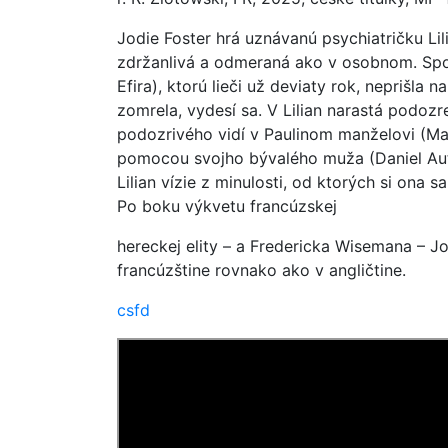
Jodie Foster hrá uznávanú psychiatričku Lil
zdržanlivá a odmeraná ako v osobnom. Spoči
Efira), ktorú lieči už deviaty rok, neprišla 
zomrela, vydesí sa. V Lilian narastá podoz
podozrivého vidí v Paulinom manželovi (Math
pomocou svojho bývalého muža (Daniel Aute
Lilian vízie z minulosti, od ktorých si ona 
Po boku výkvetu francúzskej
hereckej elity – a Fredericka Wisemana – Jo
francúzštine rovnako ako v angličtine.
csfd