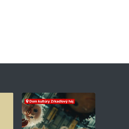
Dom kultúry Zrkadlový háj