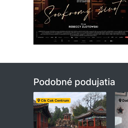
Podobné podujatia
Cik Cak Centrum
Doč