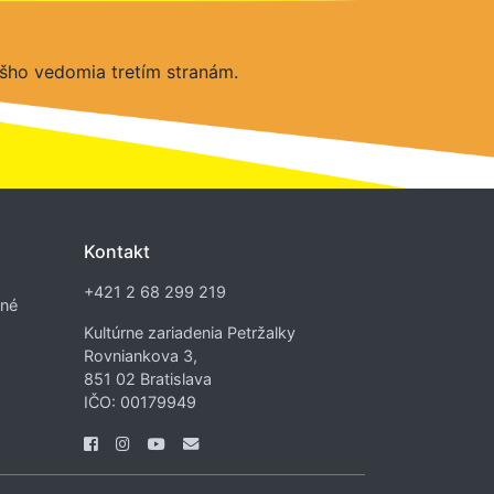
šho vedomia tretím stranám.
Kontakt
+421 2 68 299 219
dné
Kultúrne zariadenia Petržalky
Rovniankova 3,
851 02 Bratislava
IČO: 00179949