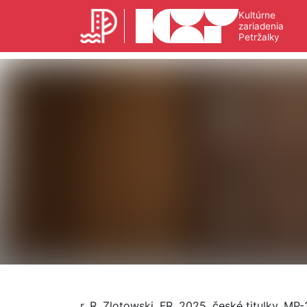
Kultúrne
zariadenia
Petržalky
r. R. Zlotowski, FR, 2025, české titulky, MP-1