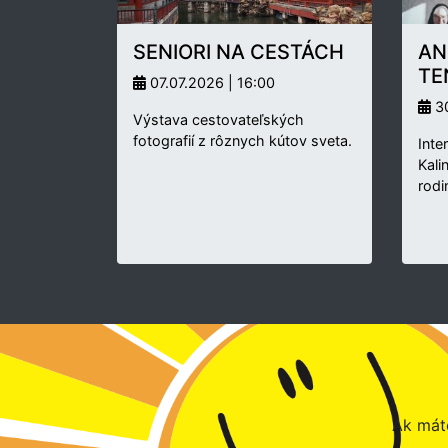
SENIORI NA CESTÁCH
AN
TE
07.07.2026 | 16:00
30
Výstava cestovateľských
fotografií z rôznych kútov sveta.
Inte
Kali
rodi
Ak máte