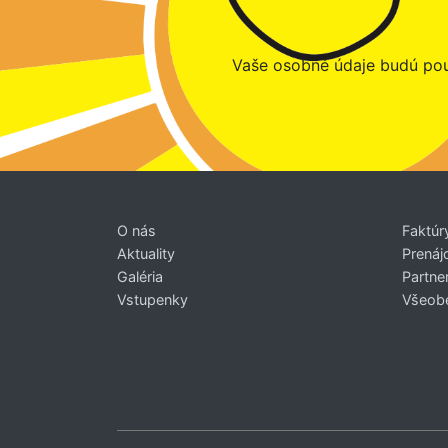
Vaše osobné údaje budú pou
O nás
Faktúr
Aktuality
Prenáj
Galéria
Partner
Vstupenky
Všeob