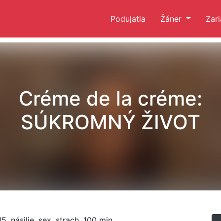
Podujatia
Žáner
Zar
Créme de la créme:
SÚKROMNÝ ŽIVOT
5, násilie, sex, strach, 100 min.