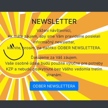
NEWSLETTER
Vážení návštevníci,
Ak máte záujem, aby sme Vám pravidelne posielali
informačný newsletter,
kliknite, prosím, na tlačítko ODBER NEWSLETTERA.
Ďakujeme za Váš záujem.
Vaše osobné údaje budú použité výlučne pre potreby
KZP a nebudú poskytnuté bez Vášho vedomia tretím
stranám.
ODBER NEWSLETTERA