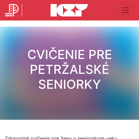
CVIČENIE PRE
PETRŽALSKÉ
SENIORKY
Zdravotné cvičenie pre ženy v seniorskom veku.