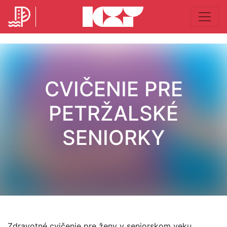
CVIČENIE PRE
PETRŽALSKÉ
SENIORKY
Zdravotné cvičenie pre ženy v seniorskom veku.