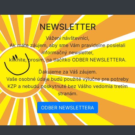
NEWSLETTER
Vážení návštevníci,
Ak máte záujem, aby sme Vám pravidelne posielali
informačný newsletter,
kliknite, prosím, na tlačítko ODBER NEWSLETTERA.
Ďakujeme za Váš záujem.
Vaše osobné údaje budú použité výlučne pre potreby
KZP a nebudú poskytnuté bez Vášho vedomia tretím
stranám.
ODBER NEWSLETTERA