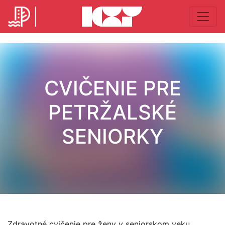
CVIČENIE PRE
PETRŽALSKÉ
SENIORKY
Zdravotné cvičenie pre ženy v seniorskom veku.