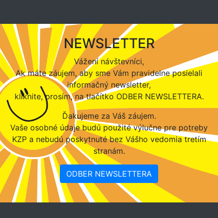
NEWSLETTER
Vážení návštevníci,
Ak máte záujem, aby sme Vám pravidelne posielali
informačný newsletter,
kliknite, prosím, na tlačítko ODBER NEWSLETTERA.
Ďakujeme za Váš záujem.
Vaše osobné údaje budú použité výlučne pre potreby
KZP a nebudú poskytnuté bez Vášho vedomia tretím
stranám.
ODBER NEWSLETTERA