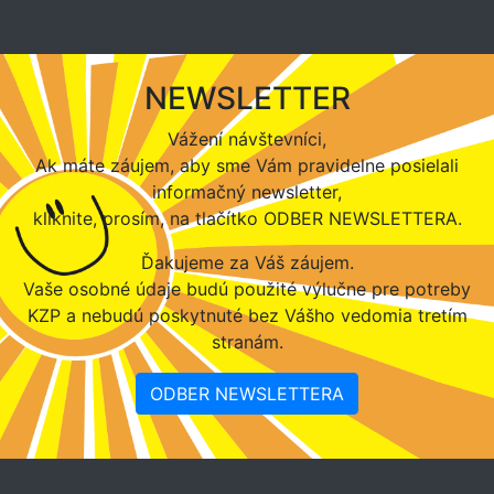
NEWSLETTER
Vážení návštevníci,
Ak máte záujem, aby sme Vám pravidelne posielali
informačný newsletter,
kliknite, prosím, na tlačítko ODBER NEWSLETTERA.
Ďakujeme za Váš záujem.
Vaše osobné údaje budú použité výlučne pre potreby
KZP a nebudú poskytnuté bez Vášho vedomia tretím
stranám.
ODBER NEWSLETTERA