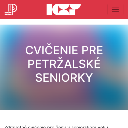
CVIČENIE PRE
PETRŽALSKÉ
SENIORKY
Zdravotné cvičenie pre ženy v seniorskom veku.