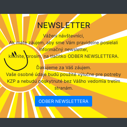
NEWSLETTER
Vážení návštevníci,
Ak máte záujem, aby sme Vám pravidelne posielali
informačný newsletter,
kliknite, prosím, na tlačítko ODBER NEWSLETTERA.
Ďakujeme za Váš záujem.
Vaše osobné údaje budú použité výlučne pre potreby
KZP a nebudú poskytnuté bez Vášho vedomia tretím
stranám.
ODBER NEWSLETTERA