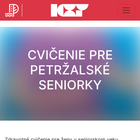
CVIČENIE PRE
PETRŽALSKÉ
SENIORKY
Zdravotné cvičenie pre ženy v seniorskom veku.