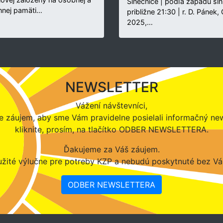
Slnečnice | podľa západu sln
nnej pamäti…
približne 21:30 | r. D. Pánek,
2025,…
NEWSLETTER
Vážení návštevníci,
 záujem, aby sme Vám pravidelne posielali informačný new
kliknite, prosím, na tlačítko ODBER NEWSLETTERA.
Ďakujeme za Váš záujem.
žité výlučne pre potreby KZP a nebudú poskytnuté bez Vá
ODBER NEWSLETTERA