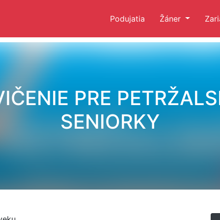
Podujatia
Žáner
Zar
VIČENIE PRE PETRŽALS
SENIORKY
veku.