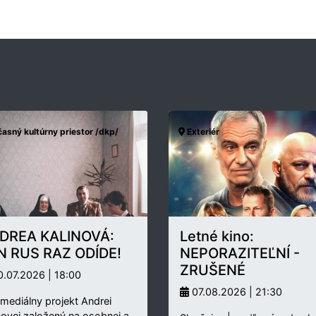
asný kultúrny priestor /dkp/
Exteriér
DREA KALINOVÁ:
Letné kino:
N RUS RAZ ODÍDE!
NEPORAZITEĽNÍ -
ZRUŠENÉ
.07.2026 | 18:00
07.08.2026 | 21:30
rmediálny projekt Andrei
novej založený na osobnej a