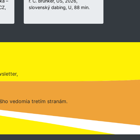
ka –
r. C. Brunker, US, 2026,
 CZ,
slovenský dabing, U, 88 min.
sletter,
šho vedomia tretím stranám.