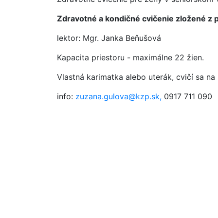
Zdravotné a kondičné cvičenie zložené z pr
lektor: Mgr. Janka Beňušová
Kapacita priestoru - maximálne 22 žien.
Vlastná karimatka alebo uterák, cvičí sa na
info:
zuzana.gulova@kzp.sk,
0917 711 090