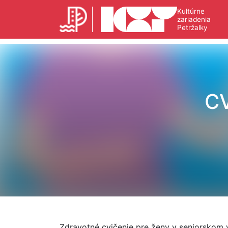
Kultúrne
zariadenia
Petržalky
C
Zdravotné cvičenie pre ženy v seniorskom 