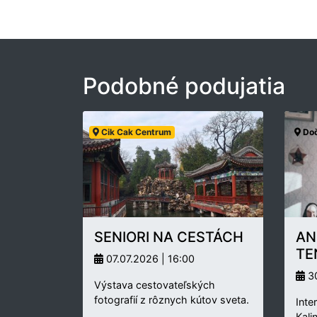
Podobné podujatia
Cik Cak Centrum
Doč
SENIORI NA CESTÁCH
AN
TE
07.07.2026 | 16:00
30
Výstava cestovateľských
fotografií z rôznych kútov sveta.
Inte
Kali