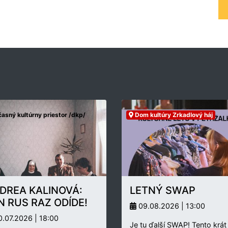
asný kultúrny priestor /dkp/
Dom kultúry Zrkadlový háj
DREA KALINOVÁ:
LETNÝ SWAP
N RUS RAZ ODÍDE!
09.08.2026 | 13:00
.07.2026 | 18:00
Je tu ďalší SWAP! Tento krát