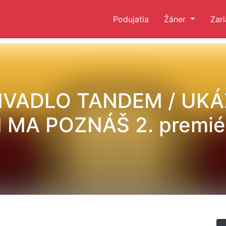
Podujatia
Žáner
Zar
IVADLO TANDEM / UKÁ
I MA POZNÁŠ 2. premié