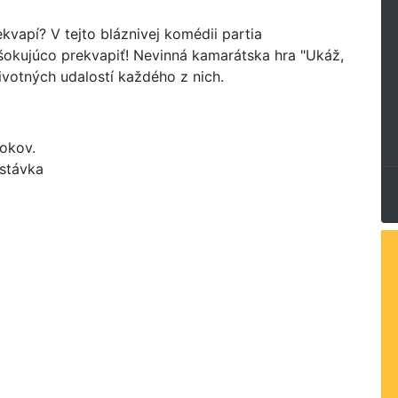
rekvapí? V tejto bláznivej komédii partia
e šokujúco prekvapiť! Nevinná kamarátska hra "Ukáž,
votných udalostí každého z nich.
rokov.
estávka