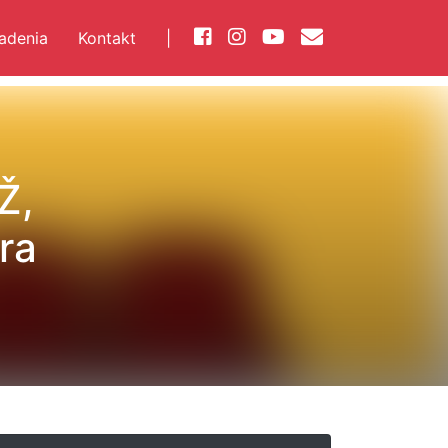
iadenia
Kontakt
|
Ž,
ra