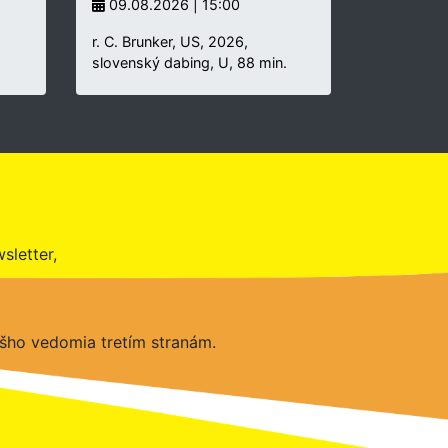
09.08.2026 | 15:00
r. C. Brunker, US, 2026,
slovenský dabing, U, 88 min.
sletter,
šho vedomia tretím stranám.