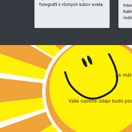
fotografií z rôznych kútov sveta.
Inte
Kali
rodi
Ak máte
Vaše osobné údaje budú pou