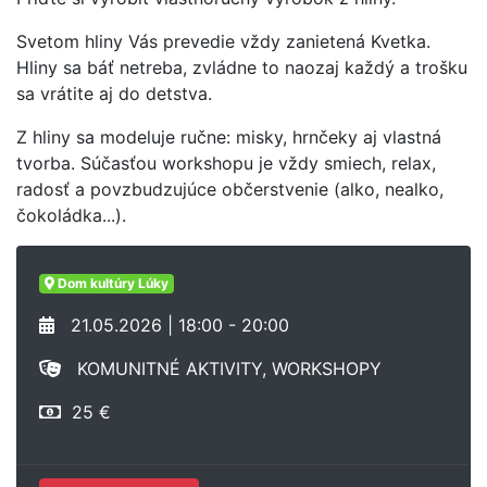
Svetom hliny Vás prevedie vždy zanietená Kvetka.
Hliny sa báť netreba, zvládne to naozaj každý a trošku
sa vrátite aj do detstva.
Z hliny sa modeluje ručne: misky, hrnčeky aj vlastná
tvorba. Súčasťou workshopu je vždy smiech, relax,
radosť a povzbudzujúce občerstvenie (alko, nealko,
čokoládka...).
Dom kultúry Lúky
21.05.2026 | 18:00 - 20:00
KOMUNITNÉ AKTIVITY, WORKSHOPY
25 €