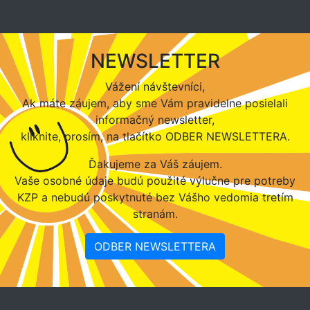
NEWSLETTER
Vážení návštevníci,
Ak máte záujem, aby sme Vám pravidelne posielali
informačný newsletter,
kliknite, prosím, na tlačítko ODBER NEWSLETTERA.
Ďakujeme za Váš záujem.
Vaše osobné údaje budú použité výlučne pre potreby
KZP a nebudú poskytnuté bez Vášho vedomia tretím
stranám.
ODBER NEWSLETTERA