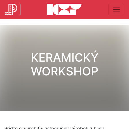
KERAMICKÝ
WORKSHOP
Príďte si vyrobiť vlastnoručný výrobok z hliny.