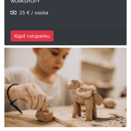
WORKSHOPY
25 € / osoba
Kúpiť vstupenku