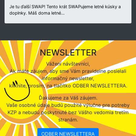
Je tu ďalší SWAP! Tento krát SWAPujeme letné kúsky a
doplnky. Máš doma letné…
NEWSLETTER
Vážení návštevníci,
Ak máte záujem, aby sme Vám pravidelne posielali
informačný newsletter,
kliknite, prosím, na tlačítko ODBER NEWSLETTERA.
Ďakujeme za Váš záujem.
Vaše osobné údaje budú použité výlučne pre potreby
KZP a nebudú poskytnuté bez Vášho vedomia tretím
stranám.
ODBER NEWSLETTERA