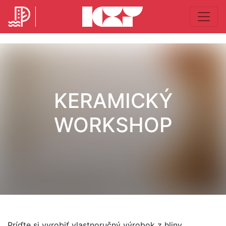
KERAMICKÝ
WORKSHOP
Príďte si vyrobiť vlastnoručný výrobok z hliny.