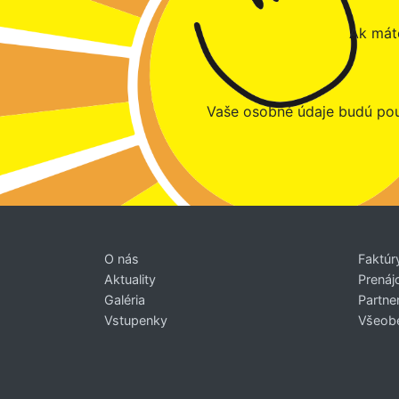
Ak máte
Vaše osobné údaje budú pou
O nás
Faktúr
Aktuality
Prenáj
Galéria
Partner
Vstupenky
Všeob