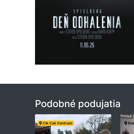
Podobné podujatia
Cik Cak Centrum
Doč