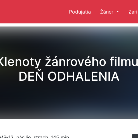
Podujatia
Žáner
Zar
Klenoty žánrového filmu
DEŇ ODHALENIA
 MP-12, násilie, strach, 145 min