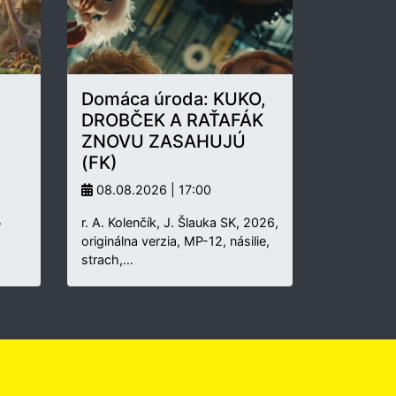
Domáca úroda: KUKO,
DROBČEK A RAŤAFÁK
ZNOVU ZASAHUJÚ
(FK)
08.08.2026 | 17:00
.
r. A. Kolenčík, J. Šlauka SK, 2026,
originálna verzia, MP-12, násilie,
strach,…