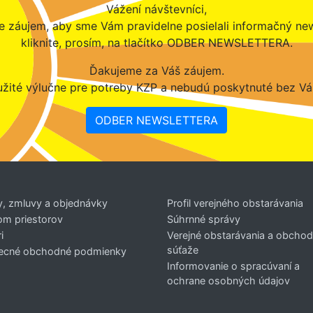
Vážení návštevníci,
 záujem, aby sme Vám pravidelne posielali informačný new
kliknite, prosím, na tlačítko ODBER NEWSLETTERA.
Ďakujeme za Váš záujem.
žité výlučne pre potreby KZP a nebudú poskytnuté bez Vá
ODBER NEWSLETTERA
y, zmluvy a objednávky
Profil verejného obstarávania
om priestorov
Súhrnné správy
i
Verejné obstarávania a obcho
súťaže
ecné obchodné podmienky
Informovanie o spracúvaní a
ochrane osobných údajov