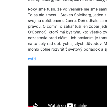
Roky sme tušili, že vo vesmíre nie sme sam
To sa ale zmení… Steven Spielberg, jeden z 
svojmu obľúbenému žánru. Deň odhalenia m
pravdu. O čom? To zatiaľ tuší len zopár jed
O'Connor), ktorý má byť tým, kto všetko zver
nezastavia pred ničím. Ich poslaním je tom
na to celý rad dobrých aj zlých dôvodov. Me
mohlo úplne rozvrátiť svetový poriadok a s
csfd