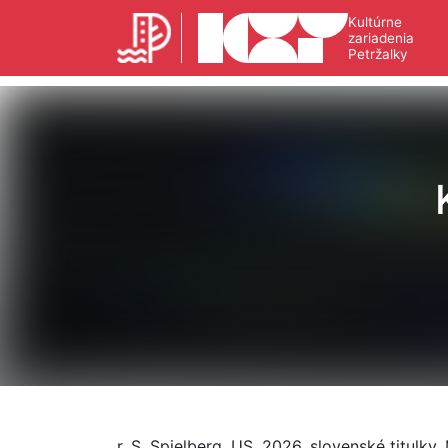
Kultúrne
zariadenia
Petržalky
r. S. Spielberg, US, 2026, slovenské titulky,