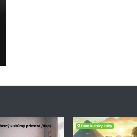
asný kultúrny priestor /dkp/
Dom kultúry Lúky