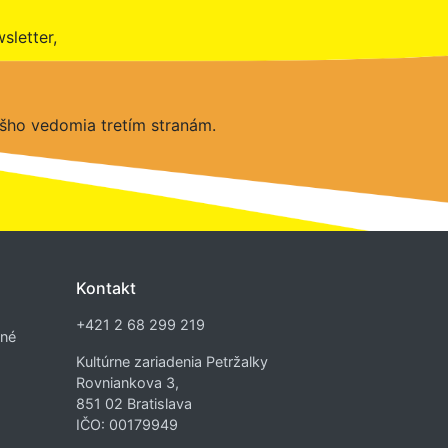
sletter,
šho vedomia tretím stranám.
Kontakt
+421 2 68 299 219
dné
Kultúrne zariadenia Petržalky
Rovniankova 3,
851 02 Bratislava
IČO: 00179949