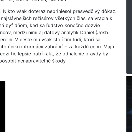
i. Nikto však doteraz nepriniesol presvedčivý dôkaz.
najslávnejších režisérov všetkých čias, sa vracia k
á byť dňom, keď sa ľudstvo konečne dozvie
incov, medzi nimi aj dátový analytik Daniel (Josh
ejní. V ceste mu však stojí tím ľudí, ktorí sa
uto úniku informácií zabrániť – za každú cenu. Majú
dzi tie lepšie patrí fakt, že odhalenie pravdy by
pôsobiť nenapraviteľné škody.