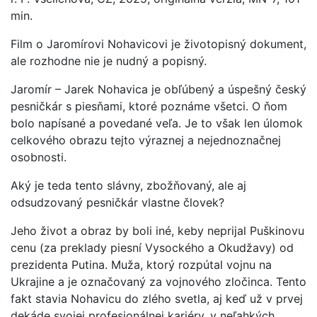
min.
Film o Jaromírovi Nohavicovi je životopisný dokument,
ale rozhodne nie je nudný a popisný.
Jaromír – Jarek Nohavica je obľúbený a úspešný český
pesničkár s piesňami, ktoré poznáme všetci. O ňom
bolo napísané a povedané veľa. Je to však len úlomok
celkového obrazu tejto výraznej a nejednoznačnej
osobnosti.
Aký je teda tento slávny, zbožňovaný, ale aj
odsudzovaný pesničkár vlastne človek?
Jeho život a obraz by boli iné, keby neprijal Puškinovu
cenu (za preklady piesní Vysockého a Okudžavy) od
prezidenta Putina. Muža, ktorý rozpútal vojnu na
Ukrajine a je označovaný za vojnového zločinca. Tento
fakt stavia Nohavicu do zlého svetla, aj keď už v prvej
dekáde svojej profesionálnej kariéry, v neľahkých