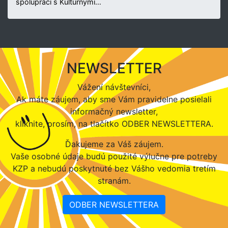
spolupráci s Kultúrnymi…
NEWSLETTER
Vážení návštevníci,
Ak máte záujem, aby sme Vám pravidelne posielali
informačný newsletter,
kliknite, prosím, na tlačítko ODBER NEWSLETTERA.
Ďakujeme za Váš záujem.
Vaše osobné údaje budú použité výlučne pre potreby
KZP a nebudú poskytnuté bez Vášho vedomia tretím
stranám.
ODBER NEWSLETTERA