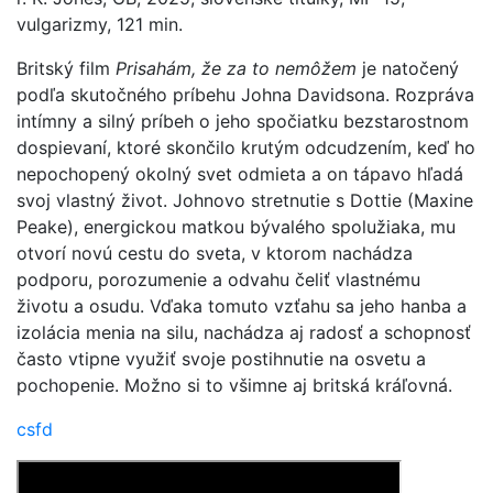
vulgarizmy, 121 min.
Britský film
Prisahám, že za to nemôžem
je natočený
podľa skutočného príbehu Johna Davidsona. Rozpráva
intímny a silný príbeh o jeho spočiatku bezstarostnom
dospievaní, ktoré skončilo krutým odcudzením, keď ho
nepochopený okolný svet odmieta a on tápavo hľadá
svoj vlastný život. Johnovo stretnutie s Dottie (Maxine
Peake), energickou matkou bývalého spolužiaka, mu
otvorí novú cestu do sveta, v ktorom nachádza
podporu, porozumenie a odvahu čeliť vlastnému
životu a osudu. Vďaka tomuto vzťahu sa jeho hanba a
izolácia menia na silu, nachádza aj radosť a schopnosť
často vtipne využiť svoje postihnutie na osvetu a
pochopenie. Možno si to všimne aj britská kráľovná.
csfd