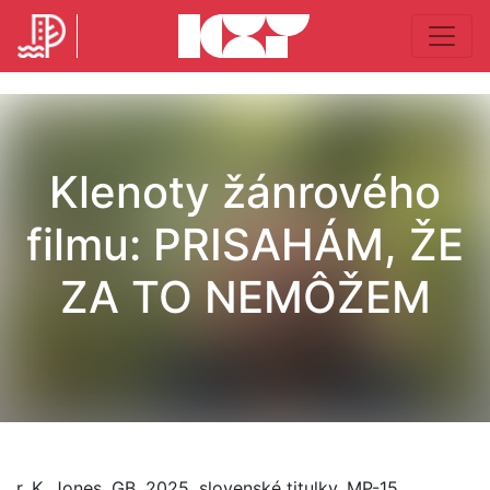
Klenoty žánrového
filmu: PRISAHÁM, ŽE
ZA TO NEMÔŽEM
r. K. Jones, GB, 2025, slovenské titulky, MP-15,