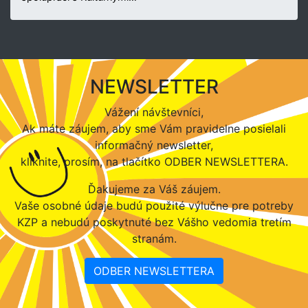
NEWSLETTER
Vážení návštevníci,
Ak máte záujem, aby sme Vám pravidelne posielali
informačný newsletter,
kliknite, prosím, na tlačítko ODBER NEWSLETTERA.
Ďakujeme za Váš záujem.
Vaše osobné údaje budú použité výlučne pre potreby
KZP a nebudú poskytnuté bez Vášho vedomia tretím
stranám.
ODBER NEWSLETTERA