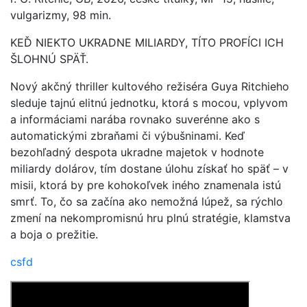
vulgarizmy, 98 min.
KEĎ NIEKTO UKRADNE MILIARDY, TÍTO PROFÍCI ICH
ŠLOHNÚ SPÄŤ.
Nový akčný thriller kultového režiséra Guya Ritchieho
sleduje tajnú elitnú jednotku, ktorá s mocou, vplyvom
a informáciami narába rovnako suverénne ako s
automatickými zbraňami či výbušninami. Keď
bezohľadný despota ukradne majetok v hodnote
miliardy dolárov, tím dostane úlohu získať ho späť – v
misii, ktorá by pre kohokoľvek iného znamenala istú
smrť. To, čo sa začína ako nemožná lúpež, sa rýchlo
zmení na nekompromisnú hru plnú stratégie, klamstva
a boja o prežitie.
csfd