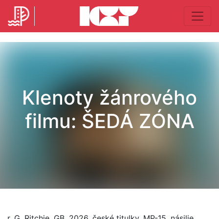
Klenoty žánrového
filmu: ŠEDÁ ZÓNA
r. G. Ritchie, GB, 2026, české titulky, MP-15, násilie,