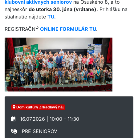
klubovni aktívnych seniorov
na Osuského 8, a to
najneskôr
do utorka 30. júna (vrátane).
Prihlášku na
stiahnutie nájdete
TU
.
REGISTRAČNÝ
ONLINE FORMULÁR TU
.
Dom kultúry Zrkadlový háj
16.07.2026 | 10:00 - 11:30
PRE SENIOROV