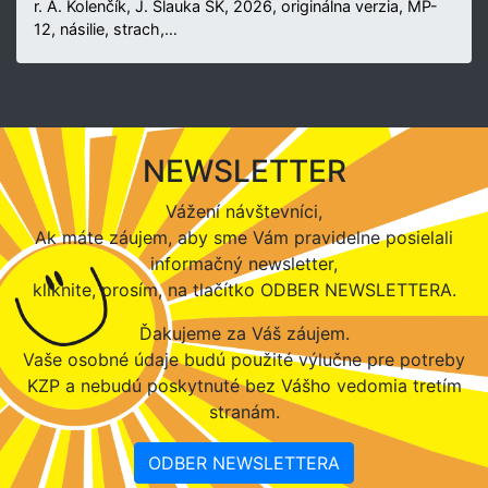
r. A. Kolenčík, J. Šlauka SK, 2026, originálna verzia, MP-
12, násilie, strach,…
NEWSLETTER
Vážení návštevníci,
Ak máte záujem, aby sme Vám pravidelne posielali
informačný newsletter,
kliknite, prosím, na tlačítko ODBER NEWSLETTERA.
Ďakujeme za Váš záujem.
Vaše osobné údaje budú použité výlučne pre potreby
KZP a nebudú poskytnuté bez Vášho vedomia tretím
stranám.
ODBER NEWSLETTERA