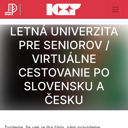
LETNÁ UNIVERZITA
PRE SENIOROV /
VIRTUÁLNE
CESTOVANIE PO
SLOVENSKU A
ČESKU
Tvrdenie, že vek je iba číslo, nám pravidelne