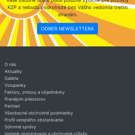
KZP a nebudú poskytnuté bez Vášho vedomia tretím
stranám.
ODBER NEWSLETTERA
O nás
Aktuality
Galéria
Vstupenky
Faktúry, zmluvy a objednávky
Prenájom priestorov
Partneri
Všeobecné obchodné podmienky
Profil verejného obstarávania
Súhrnné správy
Verejné obstarávania a obchodné súťaže