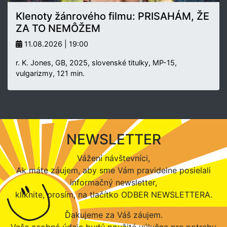
Klenoty žánrového filmu: PRISAHÁM, ŽE
ZA TO NEMÔŽEM
11.08.2026 | 19:00
r. K. Jones, GB, 2025, slovenské titulky, MP-15,
vulgarizmy, 121 min.
NEWSLETTER
Vážení návštevníci,
Ak máte záujem, aby sme Vám pravidelne posielali
informačný newsletter,
kliknite, prosím, na tlačítko ODBER NEWSLETTERA.
Ďakujeme za Váš záujem.
Vaše osobné údaje budú použité výlučne pre potreby