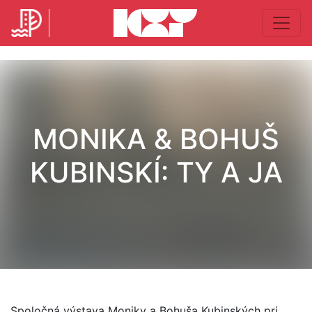
MONIKA & BOHUŠ
KUBINSKÍ: TY A JA
Spoločná výstava Moniky a Bohuša Kubinských pri