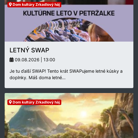
Dom kultúry Zrkadlový háj
LETNÝ SWAP
09.08.2026 | 13:00
Je tu ďalší SWAP! Tento krát SWAPujeme letné kúsky a
doplnky. Máš doma letné…
Dom kultúry Zrkadlový háj