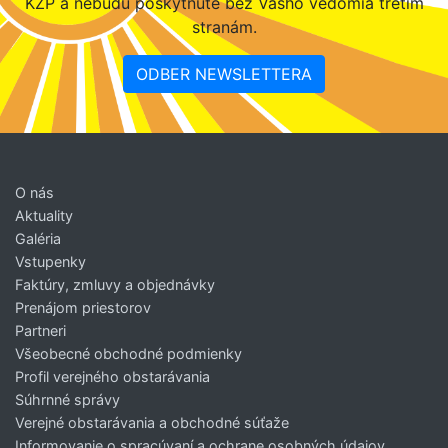
KZP a nebudú poskytnuté bez Vášho vedomia tretím
stranám.
ODBER NEWSLETTERA
O nás
Aktuality
Galéria
Vstupenky
Faktúry, zmluvy a objednávky
Prenájom priestorov
Partneri
Všeobecné obchodné podmienky
Profil verejného obstarávania
Súhrnné správy
Verejné obstarávania a obchodné súťaže
Informovanie o spracúvaní a ochrane osobných údajov