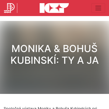
MONIKA & BOHUŠ
KUBINSKÍ: TY A JA
Spoločná výstava Moniky a Bohuša Kubinských pri