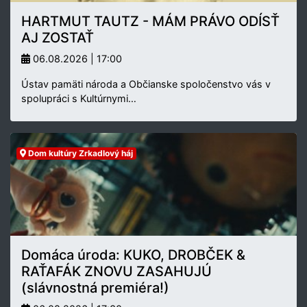
HARTMUT TAUTZ - MÁM PRÁVO ODÍSŤ
AJ ZOSTAŤ
06.08.2026 | 17:00
Ústav pamäti národa a Občianske spoločenstvo vás v
spolupráci s Kultúrnymi…
Dom kultúry Zrkadlový háj
Domáca úroda: KUKO, DROBČEK &
RAŤAFÁK ZNOVU ZASAHUJÚ
(slávnostná premiéra!)