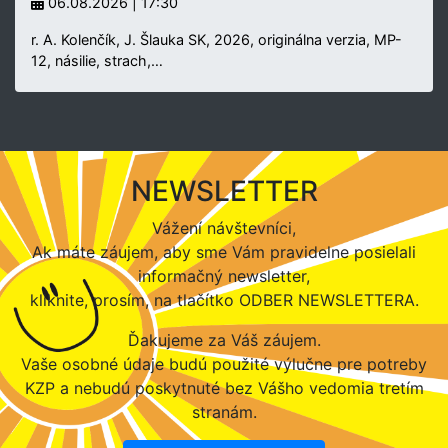
06.08.2026 | 17:30
r. A. Kolenčík, J. Šlauka SK, 2026, originálna verzia, MP-
12, násilie, strach,…
NEWSLETTER
Vážení návštevníci,
Ak máte záujem, aby sme Vám pravidelne posielali
informačný newsletter,
kliknite, prosím, na tlačítko ODBER NEWSLETTERA.
Ďakujeme za Váš záujem.
Vaše osobné údaje budú použité výlučne pre potreby
KZP a nebudú poskytnuté bez Vášho vedomia tretím
stranám.