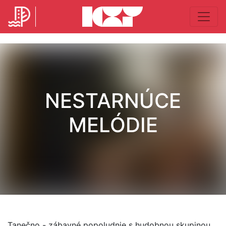
NESTARNÚCE
MELÓDIE
Tanečno - zábavné popoludnie s hudobnou skupinou