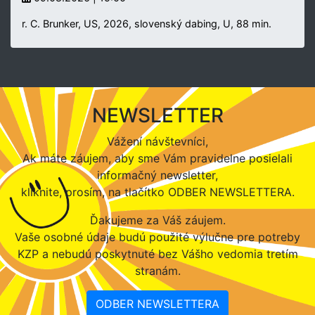
r. C. Brunker, US, 2026, slovenský dabing, U, 88 min.
NEWSLETTER
Vážení návštevníci,
Ak máte záujem, aby sme Vám pravidelne posielali
informačný newsletter,
kliknite, prosím, na tlačítko ODBER NEWSLETTERA.
Ďakujeme za Váš záujem.
Vaše osobné údaje budú použité výlučne pre potreby
KZP a nebudú poskytnuté bez Vášho vedomia tretím
stranám.
ODBER NEWSLETTERA