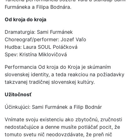
Furmáneka a Filipa Bodnára.
Od kroja do kroja
Dramaturgia: Sami Furmánek
Choreograf/performer: Jozef Vaľo
Hudba: Laura SOUL Poláčková
Spev: Kristína Miklovičová
Performancia Od kroja do Kroja je skúmaním
slovenskej identity, a teda reakciou na požiadavky
takzvanej tradičnej slovenskej kultúry.
Užitočnosť
Účinkujúci: Sami Furmánek a Filip Bodnár
Vnímate svoju existenciu ako zbytočnú, zručnosti
nedostačujúce a denne musíte potláčať pocit, že
tomuto svetu nič neodovzdávate, že preň nič