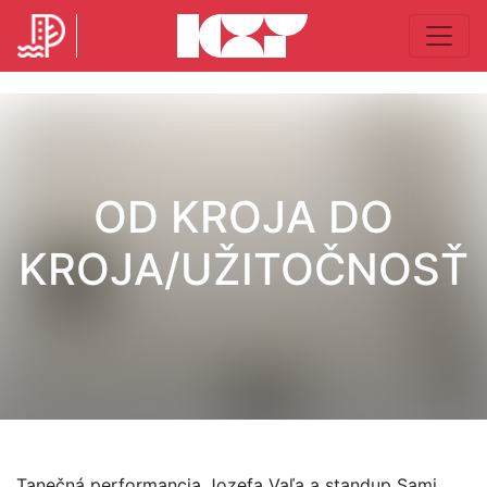
OD KROJA DO
KROJA/UŽITOČNOSŤ
Tanečná performancia Jozefa Vaľa a standup Sami