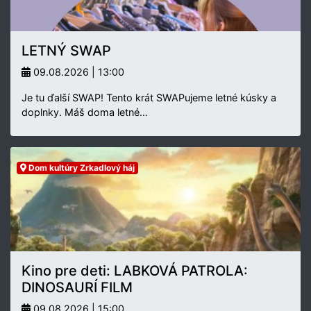
LETNÝ SWAP
09.08.2026 | 13:00
Je tu ďalší SWAP! Tento krát SWAPujeme letné kúsky a
doplnky. Máš doma letné…
Dom kultúry Zrkadlový háj
Kino pre deti: LABKOVÁ PATROLA:
DINOSAURÍ FILM
09.08.2026 | 15:00