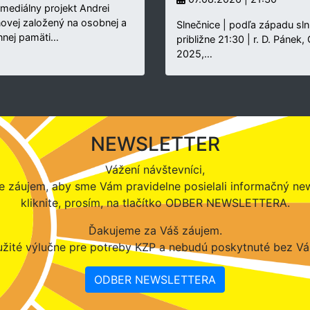
rmediálny projekt Andrei
novej založený na osobnej a
Slnečnice | podľa západu sln
nnej pamäti…
približne 21:30 | r. D. Pánek,
2025,…
NEWSLETTER
Vážení návštevníci,
 záujem, aby sme Vám pravidelne posielali informačný new
kliknite, prosím, na tlačítko ODBER NEWSLETTERA.
Ďakujeme za Váš záujem.
žité výlučne pre potreby KZP a nebudú poskytnuté bez Vá
ODBER NEWSLETTERA