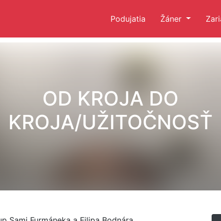
Podujatia
Žáner
Zar
OD KROJA DO
KROJA/UŽITOČNOSŤ
p Sami Furmáneka a Filipa Bodnára.