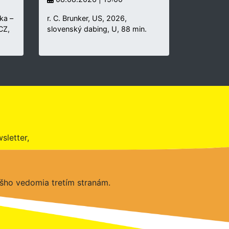
ka –
r. C. Brunker, US, 2026,
 CZ,
slovenský dabing, U, 88 min.
sletter,
šho vedomia tretím stranám.