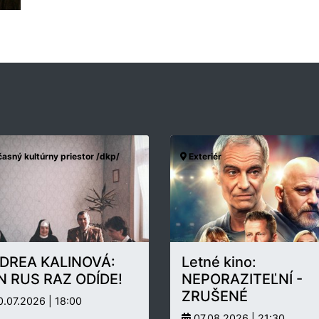
asný kultúrny priestor /dkp/
Exteriér
DREA KALINOVÁ:
Letné kino:
N RUS RAZ ODÍDE!
NEPORAZITEĽNÍ -
ZRUŠENÉ
.07.2026 | 18:00
07.08.2026 | 21:30