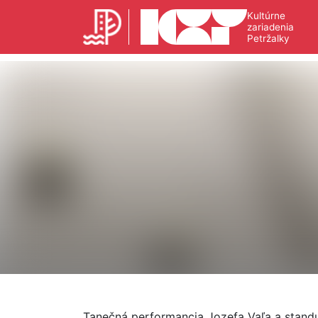
Kultúrne
zariadenia
Petržalky
Tanečná performancia Jozefa Vaľa a standu