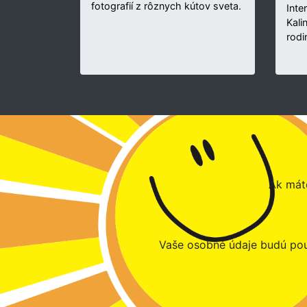
fotografií z rôznych kútov sveta.
Inte
Kali
rodi
Ak máte
Vaše osobné údaje budú pou