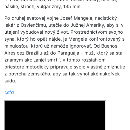
násilie, strach, vulgarizmy, 135 min.
Po druhej svetovej vojne Josef Mengele, nacistický
lekár z Osvienčimu, utečie do Južnej Ameriky, aby si v
utajení vybudoval nový život. Prostredníctvom svojho
syna, ktorý ho opäť nájde, je Mengele konfrontovaný s
minulosťou, ktorú už nemôže ignorovať. Od Buenos
Aires cez Brazíliu až do Paraguaja – muž, ktorý sa stal
známym ako „anjel smrti“, v tomto rozsiahlom
priestore metodicky pripravuje svoje vlastné zmiznutie
z povrchu zemského, aby sa tak vyhol akémukoľvek
súdu.
csfd