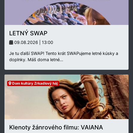
LETNÝ SWAP
09.08.2026 | 13:00
Je tu ďalší SWAP! Tento krát SWAPujeme letné kúsky a
doplnky. Máš doma letné…
Dom kultúry Zrkadlový háj
Klenoty žánrového filmu: VAIANA