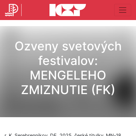
Ozveny svetových
festivalov:
MENGELEHO
ZMIZNUTIE (FK)
r. K. Serebrennikov, DE, 2025, české titulky, MN-18,