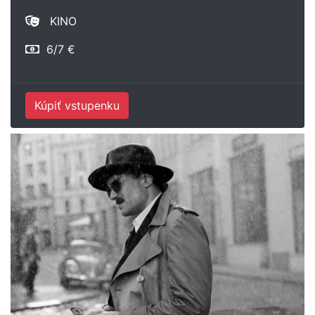
KINO
6/7 €
Kúpiť vstupenku