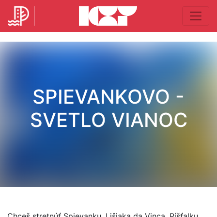
SPIEVANKOVO -
SVETLO VIANOC
Chceš stretnúť Spievanku, Lišiaka da Vinca, Píšťalku