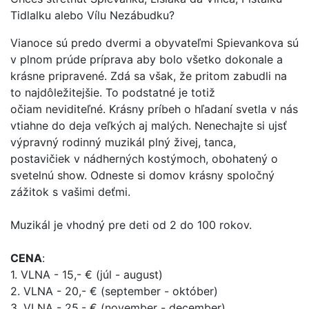
Tidlalku alebo Vílu Nezábudku?
Vianoce sú predo dvermi a obyvateľmi Spievankova sú
v plnom prúde
príprava aby bolo všetko dokonale a
krásne pripravené. Zdá sa však, že
pritom zabudli na
to najdôležitejšie. To podstatné je totiž
očiam
neviditeľné. Krásny príbeh o hľadaní svetla v nás
vtiahne do deja
veľkých aj malých. Nenechajte si ujsť
výpravný rodinný muzikál plný
živej, tanca,
postavičiek v nádherných kostýmoch, obohatený o
svetelnú
show. Odneste si domov krásny spoločný
zážitok s vašimi deťmi.
Muzikál
je vhodný pre deti od 2 do 100 rokov.
CENA
:
1. VLNA - 15,- € (júl - august)
2. VLNA - 20,- € (september - október)
3. VLNA - 25,- € (november - december)