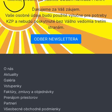
Ďakujeme za Váš záujem.
Vaše osobné údaje budú použité výlučne pre potreby
KZP a nebudú poskytnuté bez Vášho vedomia tretím
stranám.
ODBER NEWSLETTERA
O nás
Aktuality
Galéria
Vstupenky
Faktúry, zmluvy a objednávky
Prenájom priestorov
Partneri
Všeobecné obchodné podmienky