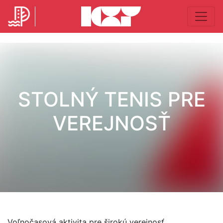
STOLNÝ TENIS PRE
VEREJNOSŤ
Voľnočasová aktivita pre širokú verejnosť.