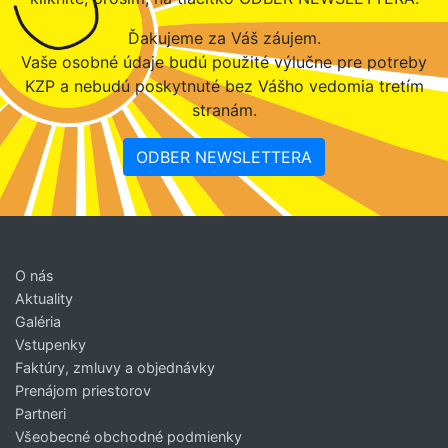
Ďakujeme za Váš záujem.
Vaše osobné údaje budú použité výlučne pre potreby
KZP a nebudú poskytnuté bez Vášho vedomia tretím
stranám.
ODBER NEWSLETTERA
O nás
Aktuality
Galéria
Vstupenky
Faktúry, zmluvy a objednávky
Prenájom priestorov
Partneri
Všeobecné obchodné podmienky