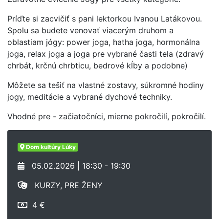
Príďte si zacvičiť s pani lektorkou Ivanou Latákovou.
Spolu sa budete venovať viacerým druhom a
oblastiam jógy: power joga, hatha joga, hormonálna
joga, relax joga a joga pre vybrané časti tela (zdravý
chrbát, krčnú chrbticu, bedrové kĺby a podobne)
Môžete sa tešiť na vlastné zostavy, súkromné hodiny
jogy, meditácie a vybrané dychové techniky.
Vhodné pre - začiatočníci, mierne pokročilí, pokročilí.
Dom kultúry Lúky
05.02.2026 | 18:30 - 19:30
KURZY, PRE ŽENY
4 €