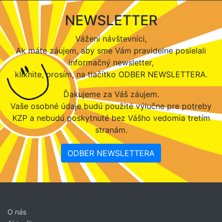
NEWSLETTER
Vážení návštevníci,
Ak máte záujem, aby sme Vám pravidelne posielali
informačný newsletter,
kliknite, prosím, na tlačítko ODBER NEWSLETTERA.
Ďakujeme za Váš záujem.
Vaše osobné údaje budú použité výlučne pre potreby
KZP a nebudú poskytnuté bez Vášho vedomia tretím
stranám.
ODBER NEWSLETTERA
O nás