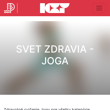
SVET ZDRAVIA -
JOGA
Zdravotné cvičenie Jogy pre všetky kategórie.