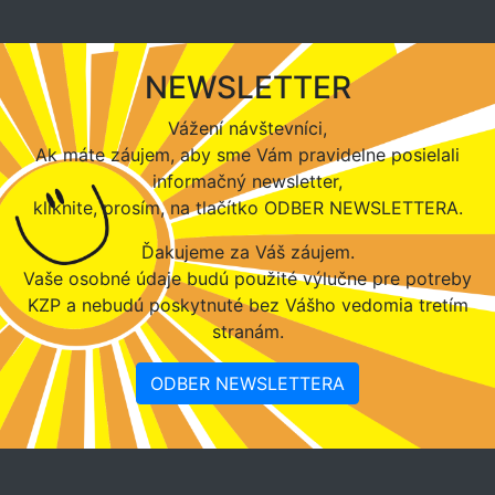
NEWSLETTER
Vážení návštevníci,
Ak máte záujem, aby sme Vám pravidelne posielali
informačný newsletter,
kliknite, prosím, na tlačítko ODBER NEWSLETTERA.
Ďakujeme za Váš záujem.
Vaše osobné údaje budú použité výlučne pre potreby
KZP a nebudú poskytnuté bez Vášho vedomia tretím
stranám.
ODBER NEWSLETTERA