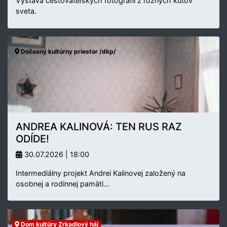
Výstava cestovateľských fotografií z rôznych kútov
sveta.
Dočasný kultúrny priestor /dkp/
ANDREA KALINOVÁ: TEN RUS RAZ
ODÍDE!
30.07.2026 | 18:00
Intermediálny projekt Andrei Kalinovej založený na
osobnej a rodinnej pamäti…
Dom kultúry Zrkadlový háj