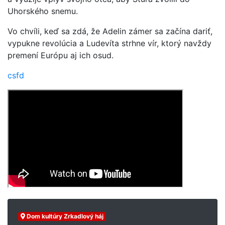
Uhorského snemu.
Vo chvíli, keď sa zdá, že Adelin zámer sa začína dariť,
vypukne revolúcia a Ludevíta strhne vír, ktorý navždy
premení Európu aj ich osud.
csfd
Dom kultúry Zrkadlový háj