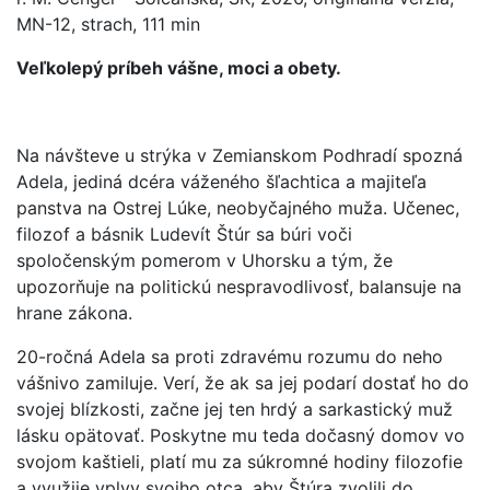
MN-12, strach, 111 min
Veľkolepý príbeh vášne, moci a obety.
Na návšteve u strýka v Zemianskom Podhradí spozná
Adela, jediná dcéra váženého šľachtica a majiteľa
panstva na Ostrej Lúke, neobyčajného muža. Učenec,
filozof a básnik Ludevít Štúr sa búri voči
spoločenským pomerom v Uhorsku a tým, že
upozorňuje na politickú nespravodlivosť, balansuje na
hrane zákona.
20-ročná Adela sa proti zdravému rozumu do neho
vášnivo zamiluje. Verí, že ak sa jej podarí dostať ho do
svojej blízkosti, začne jej ten hrdý a sarkastický muž
lásku opätovať. Poskytne mu teda dočasný domov vo
svojom kaštieli, platí mu za súkromné hodiny filozofie
a využije vplyv svojho otca, aby Štúra zvolili do