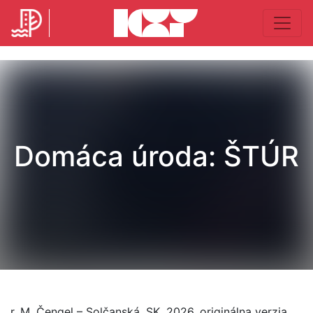
Domáca úroda: ŠTÚR
r. M. Čengel – Solčanská, SK, 2026, originálna verzia,