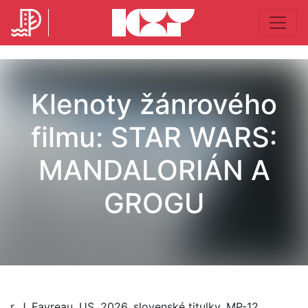
Klenoty žánrového
filmu: STAR WARS:
MANDALORIÁN A
GROGU
r. J. Favreau, US, 2026, slovenské titulky, MP-12,