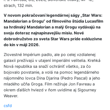
strach, 132 min.
V novom pokračovaní legendárnej ságy „Star Wars:
Mandalorian a Grogu“ od filmového štúdia Lucasfilm
sa hrdinský Mandalorian a malý Grogu vydávajú na
svoju doteraz najnapínavejšiu misiu. Nové
dobrodružstvo zo sveta Star Wars príde exkluzívne
do kín v máji 2026.
Zlovestné Impérium padlo, ale po celej vzdialenej
galaxii prežívajú v utajení imperiálni velitelia. Krehká
Nová republika sa snaží ochrániť všetko, za čo
bojovalo povstanie, a volá na pomoc legendárneho
nájomného lovca Dina Djarina (Pedro Pascal) a jeho
mladého učňa Groga. Film režíruje Jon Favreau a
okrem ďalších hviezd v ňom uvidíme aj Sigourney
Weaver.
csfd