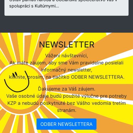
spolupráci s Kultúrnymi…
NEWSLETTER
Vážení návštevníci,
Ak máte záujem, aby sme Vám pravidelne posielali
informačný newsletter,
kliknite, prosím, na tlačítko ODBER NEWSLETTERA.
Ďakujeme za Váš záujem.
Vaše osobné údaje budú použité výlučne pre potreby
KZP a nebudú poskytnuté bez Vášho vedomia tretím
stranám.
ODBER NEWSLETTERA