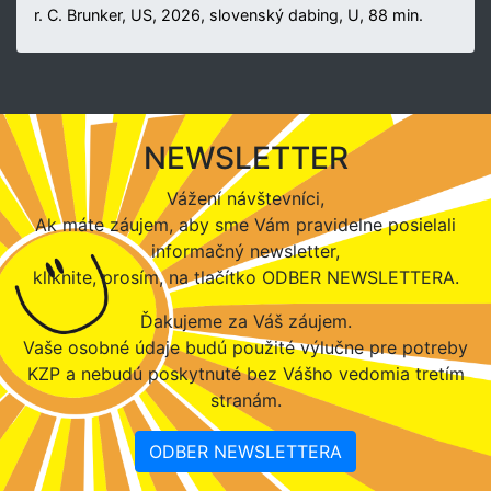
r. C. Brunker, US, 2026, slovenský dabing, U, 88 min.
NEWSLETTER
Vážení návštevníci,
Ak máte záujem, aby sme Vám pravidelne posielali
informačný newsletter,
kliknite, prosím, na tlačítko ODBER NEWSLETTERA.
Ďakujeme za Váš záujem.
Vaše osobné údaje budú použité výlučne pre potreby
KZP a nebudú poskytnuté bez Vášho vedomia tretím
stranám.
ODBER NEWSLETTERA