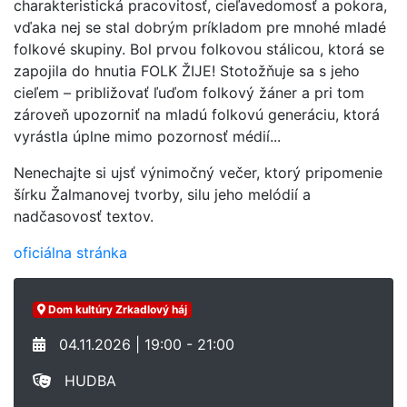
charakteristická pracovitosť, cieľavedomosť a pokora,
vďaka nej se stal dobrým príkladom pre mnohé mladé
folkové skupiny. Bol prvou folkovou stálicou, ktorá se
zapojila do hnutia FOLK ŽIJE! Stotožňuje sa s jeho
cieľem – približovať ľuďom folkový žáner a pri tom
zároveň upozorniť na mladú folkovú generáciu, ktorá
vyrástla úplne mimo pozornosť médií...
Nenechajte si ujsť výnimočný večer, ktorý pripomenie
šírku Žalmanovej tvorby, silu jeho melódií a
nadčasovosť textov.
oficiálna stránka
Dom kultúry Zrkadlový háj
04.11.2026 | 19:00 - 21:00
HUDBA