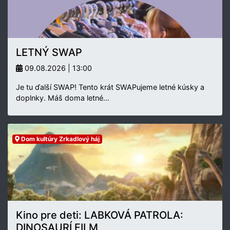
LETNÝ SWAP
09.08.2026 | 13:00
Je tu ďalší SWAP! Tento krát SWAPujeme letné kúsky a
doplnky. Máš doma letné…
Dom kultúry Zrkadlový háj
Kino pre deti: LABKOVÁ PATROLA:
DINOSAURÍ FILM