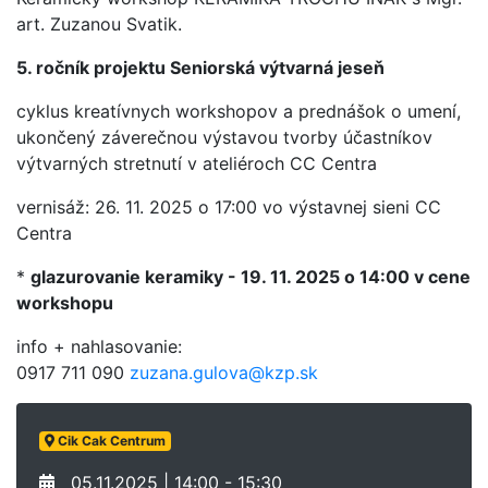
art. Zuzanou Svatik.
5. ročník projektu Seniorská výtvarná jeseň
cyklus kreatívnych workshopov a prednášok o umení,
ukončený záverečnou výstavou tvorby účastníkov
výtvarných stretnutí v ateliéroch CC Centra
vernisáž: 26. 11. 2025 o 17:00 vo výstavnej sieni CC
Centra
*
glazurovanie keramiky - 19. 11. 2025 o 14:00 v cene
workshopu
info + nahlasovanie:
0917 711 090
zuzana.gulova@kzp.sk
Cik Cak Centrum
05.11.2025 | 14:00 - 15:30