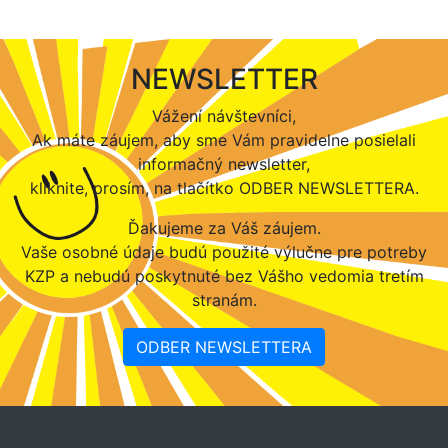
NEWSLETTER
Vážení návštevníci,
Ak máte záujem, aby sme Vám pravidelne posielali
informačný newsletter,
kliknite, prosím, na tlačítko ODBER NEWSLETTERA.
Ďakujeme za Váš záujem.
Vaše osobné údaje budú použité výlučne pre potreby
KZP a nebudú poskytnuté bez Vášho vedomia tretím
stranám.
ODBER NEWSLETTERA