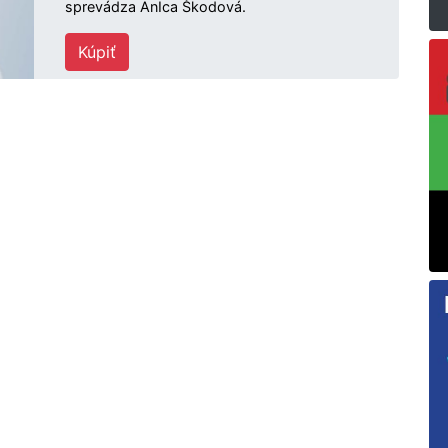
sprevádza AnIca Škodová.
Kúpiť