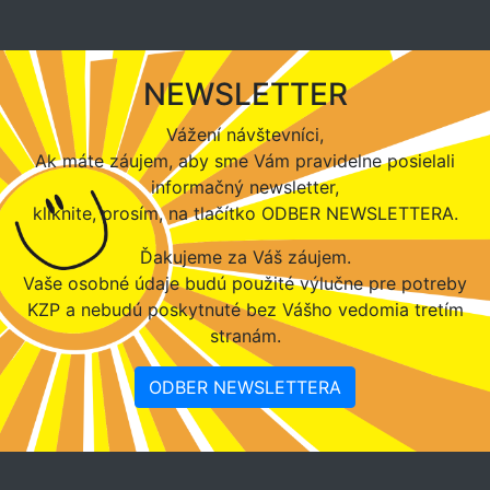
NEWSLETTER
Vážení návštevníci,
Ak máte záujem, aby sme Vám pravidelne posielali
informačný newsletter,
kliknite, prosím, na tlačítko ODBER NEWSLETTERA.
Ďakujeme za Váš záujem.
Vaše osobné údaje budú použité výlučne pre potreby
KZP a nebudú poskytnuté bez Vášho vedomia tretím
stranám.
ODBER NEWSLETTERA