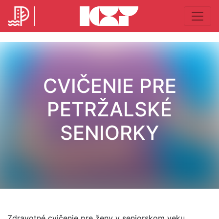
CVIČENIE PRE
PETRŽALSKÉ
SENIORKY
Zdravotné cvičenie pre ženy v seniorskom veku.