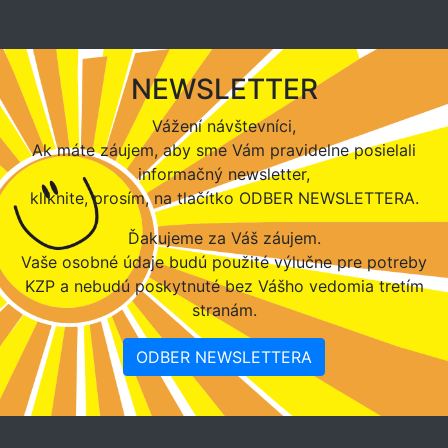
NEWSLETTER
Vážení návštevníci,
Ak máte záujem, aby sme Vám pravidelne posielali
informačný newsletter,
kliknite, prosím, na tlačítko ODBER NEWSLETTERA.
Ďakujeme za Váš záujem.
Vaše osobné údaje budú použité výlučne pre potreby
KZP a nebudú poskytnuté bez Vášho vedomia tretím
stranám.
ODBER NEWSLETTERA