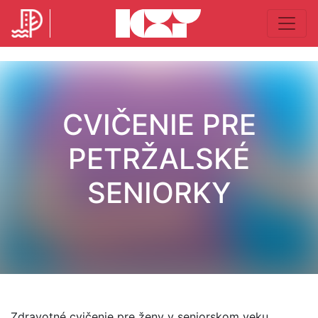
CVIČENIE PRE
PETRŽALSKÉ
SENIORKY
Zdravotné cvičenie pre ženy v seniorskom veku.