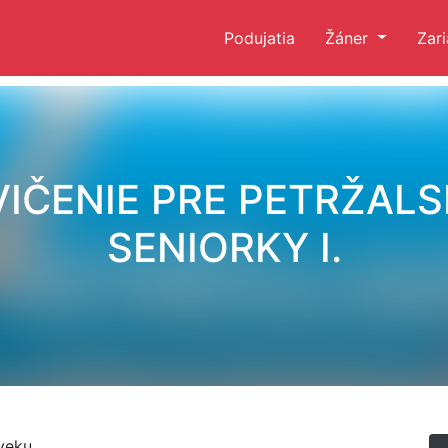
Podujatia
Žáner
Zar
VIČENIE PRE PETRŽALS
SENIORKY I.
veku.