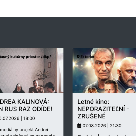
asný kultúrny priestor /dkp/
Exteriér
DREA KALINOVÁ:
Letné kino:
N RUS RAZ ODÍDE!
NEPORAZITEĽNÍ -
ZRUŠENÉ
.07.2026 | 18:00
07.08.2026 | 21:30
rmediálny projekt Andrei
novej založený na osobnej a