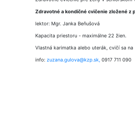
Zdravotné a kondičné cvičenie zložené z pr
lektor: Mgr. Janka Beňušová
Kapacita priestoru - maximálne 22 žien.
Vlastná karimatka alebo uterák, cvičí sa na
info:
zuzana.gulova@kzp.sk,
0917 711 090