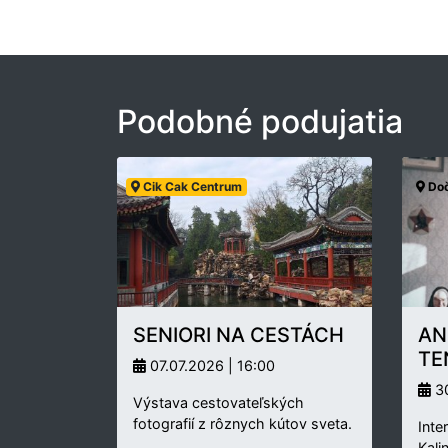
Podobné podujatia
Cik Cak Centrum
Doč
SENIORI NA CESTÁCH
AN
TE
07.07.2026 | 16:00
30
Výstava cestovateľských
fotografií z rôznych kútov sveta.
Inte
Kali