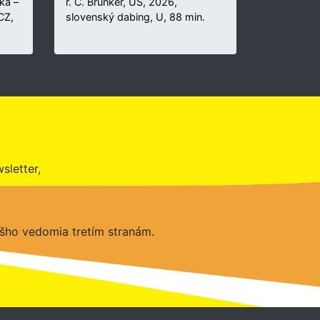
ka –
r. C. Brunker, US, 2026,
 CZ,
slovenský dabing, U, 88 min.
sletter,
šho vedomia tretím stranám.