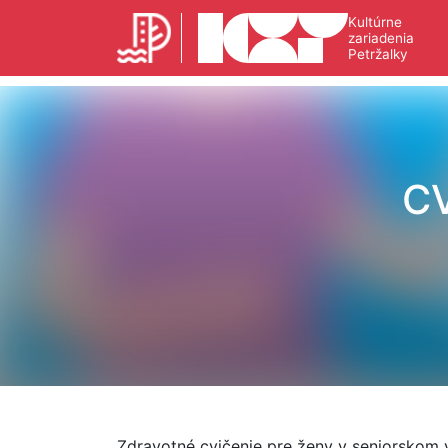
Kultúrne
zariadenia
Petržalky
C
Zdravotné cvičenie pre ženy v seniorskom 