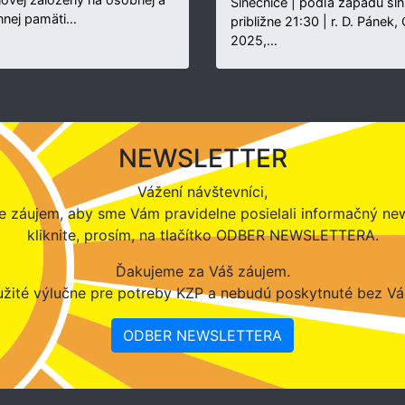
Slnečnice | podľa západu sln
nnej pamäti…
približne 21:30 | r. D. Pánek,
2025,…
NEWSLETTER
Vážení návštevníci,
 záujem, aby sme Vám pravidelne posielali informačný new
kliknite, prosím, na tlačítko ODBER NEWSLETTERA.
Ďakujeme za Váš záujem.
žité výlučne pre potreby KZP a nebudú poskytnuté bez Vá
ODBER NEWSLETTERA