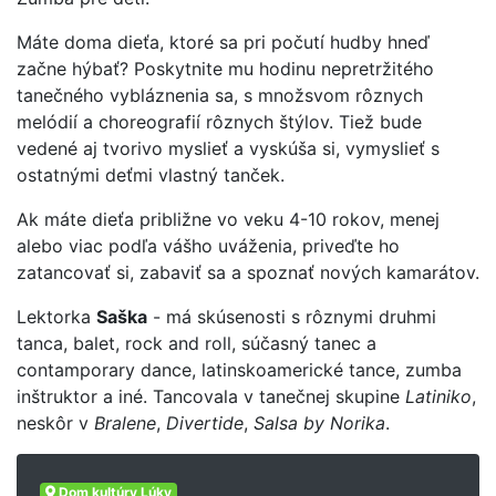
Máte doma dieťa, ktoré sa pri počutí hudby hneď
začne hýbať? Poskytnite mu hodinu nepretržitého
tanečného vybláznenia sa, s množsvom rôznych
melódií a choreografií rôznych štýlov. Tiež bude
vedené aj tvorivo myslieť a vyskúša si, vymyslieť s
ostatnými deťmi vlastný tanček.
Ak máte dieťa približne vo veku 4-10 rokov, menej
alebo viac podľa vášho uváženia, priveďte ho
zatancovať si, zabaviť sa a spoznať nových kamarátov.
Lektorka
Saška
- má skúsenosti s rôznymi druhmi
tanca, balet, rock and roll, súčasný tanec a
contamporary dance, latinskoamerické tance, zumba
inštruktor a iné. Tancovala v tanečnej skupine
Latiniko
,
neskôr v
Bralene
,
Divertide
,
Salsa by Norika
.
Dom kultúry Lúky