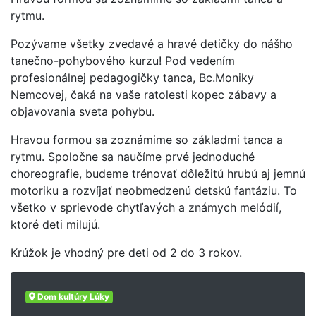
rytmu.
Pozývame všetky zvedavé a hravé detičky do nášho
tanečno-pohybového kurzu! Pod vedením
profesionálnej pedagogičky tanca, Bc.Moniky
Nemcovej, čaká na vaše ratolesti kopec zábavy a
objavovania sveta pohybu.
Hravou formou sa zoznámime so základmi tanca a
rytmu. Spoločne sa naučíme prvé jednoduché
choreografie, budeme trénovať dôležitú hrubú aj jemnú
motoriku a rozvíjať neobmedzenú detskú fantáziu. To
všetko v sprievode chytľavých a známych melódií,
ktoré deti milujú.
Krúžok je vhodný pre deti od 2 do 3 rokov.
Dom kultúry Lúky