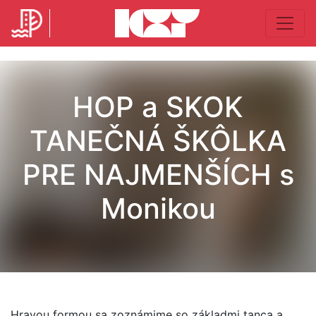
HOP a SKOK
TANEČNÁ ŠKÔLKA
PRE NAJMENŠÍCH s
Monikou
Hravou formou sa zoznámime so základmi tanca a