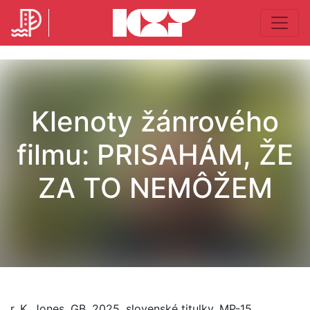
Klenoty žánrového
filmu: PRISAHÁM, ŽE
ZA TO NEMÔŽEM
r. K. Jones, GB, 2025, slovenské titulky, MP-15,