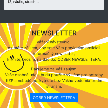
12, násilie, strach,…
NEWSLETTER
Vážení návštevníci,
Ak máte záujem, aby sme Vám pravidelne posielali
informačný newsletter,
kliknite, prosím, na tlačítko ODBER NEWSLETTERA.
Ďakujeme za Váš záujem.
Vaše osobné údaje budú použité výlučne pre potreby
KZP a nebudú poskytnuté bez Vášho vedomia tretím
stranám.
ODBER NEWSLETTERA