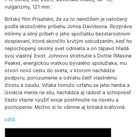
vulgarizmy, 121 min.
Britský film
Prisahám, že za to nemôžem
je natočený
podľa skutočného príbehu Johna Davidsona. Rozpráva
intímny a silný príbeh o jeho spočiatku bezstarostnom
dospievaní, ktoré skončilo krutým odcudzením, keď ho
nepochopený okolný svet odmieta a on tápavo hľadá
svoj vlastný život. Johnovo stretnutie s Dottie (Maxine
Peake), energickou matkou bývalého spolužiaka, mu
otvorí novú cestu do sveta, v ktorom nachádza
podporu, porozumenie a odvahu čeliť vlastnému
životu a osudu. Vďaka tomuto vzťahu sa jeho hanba a
izolácia menia na silu, nachádza aj radosť a schopnosť
často vtipne využiť svoje postihnutie na osvetu a
pochopenie. Možno si to všimne aj britská kráľovná.
csfd