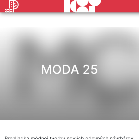
MODA 25
Prehliadka módnej tvorby nových odevných návrhárov.