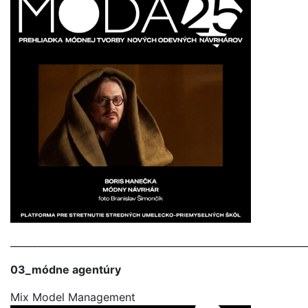
_____________________________________________________________
03_módne agentúry
Mix Model Management