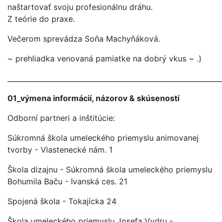
naštartovať svoju profesionálnu dráhu.
Z teórie do praxe.
Večerom sprevádza Soňa Machyňáková.
~ prehliadka venovaná pamiatke na dobrý vkus ~ .)
_____________________________________________________________
01_výmena informácií, názorov & skúseností
Odborní partneri a inštitúcie:
Súkromná škola umeleckého priemyslu animovanej
tvorby - Vlastenecké nám. 1
Škola dizajnu - Súkromná škola umeleckého priemyslu
Bohumila Baču - Ivanská ces. 21
Spojená škola - Tokajícka 24
Škola umeleckého priemyslu Josefa Vydru -