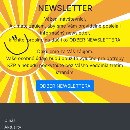
NEWSLETTER
Vážení návštevníci,
Ak máte záujem, aby sme Vám pravidelne posielali
informačný newsletter,
kliknite, prosím, na tlačítko ODBER NEWSLETTERA.
Ďakujeme za Váš záujem.
Vaše osobné údaje budú použité výlučne pre potreby
KZP a nebudú poskytnuté bez Vášho vedomia tretím
stranám.
ODBER NEWSLETTERA
O nás
Aktuality