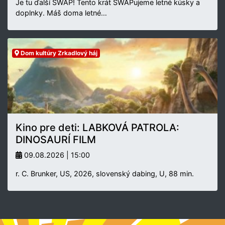
Je tu ďalší SWAP! Tento krát SWAPujeme letné kúsky a
doplnky. Máš doma letné…
Dom kultúry Zrkadlový háj
Kino pre deti: LABKOVÁ PATROLA:
DINOSAURÍ FILM
09.08.2026 | 15:00
r. C. Brunker, US, 2026, slovenský dabing, U, 88 min.