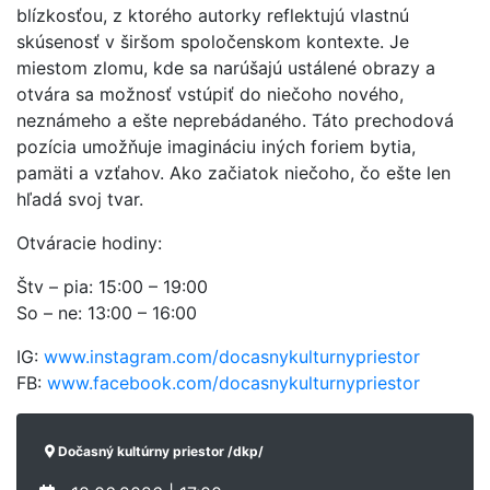
blízkosťou, z ktorého autorky reflektujú vlastnú
skúsenosť v širšom spoločenskom kontexte. Je
miestom zlomu, kde sa narúšajú ustálené obrazy a
otvára sa možnosť vstúpiť do niečoho nového,
neznámeho a ešte neprebádaného. Táto prechodová
pozícia umožňuje imagináciu iných foriem bytia,
pamäti a vzťahov. Ako začiatok niečoho, čo ešte len
hľadá svoj tvar.
Otváracie hodiny:
Štv – pia: 15:00 – 19:00
So – ne: 13:00 – 16:00
IG:
www.instagram.com/docasnykulturnypriestor
FB:
www.facebook.com/docasnykulturnypriestor
Dočasný kultúrny priestor /dkp/