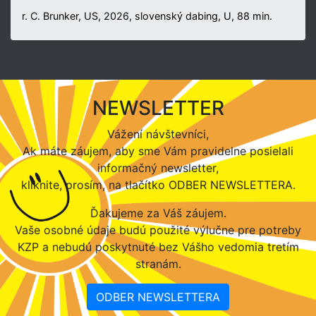
r. C. Brunker, US, 2026, slovenský dabing, U, 88 min.
NEWSLETTER
Vážení návštevníci,
Ak máte záujem, aby sme Vám pravidelne posielali
informačný newsletter,
kliknite, prosím, na tlačítko ODBER NEWSLETTERA.
Ďakujeme za Váš záujem.
Vaše osobné údaje budú použité výlučne pre potreby
KZP a nebudú poskytnuté bez Vášho vedomia tretím
stranám.
ODBER NEWSLETTERA