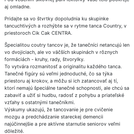
aj omladne.
Pridajte sa vo štvrtky dopoludnia ku skupinke
tancuchtivých a rozhýbte sa v rytme tanca Country, v
priestoroch Cik Cak CENTRA.
Špecialitou coutry tancov je, že tanečníci netancujú len
vo dvojiciach, ale vo väčších skupinách v rôznych
formáciách - kruhy, rady, štvorylky.
To vytvára rozmanitosť a originalitu každého tanca.
Tanečné figúry sú veľmi jednoduché, čo sa týka
priestoru aj krokov, a môžu si ich zatancovať aj tí,
ktorí nemajú špeciálne tanečné schopnosti, ale chcú sa
zabaviť a užiť si hudbu, radosť z pohybu a priateľské
vzťahy s ostatnými tanečníkmi.
Výskumy ukazujú, že tancovanie je pre cvičenie
mozgu a predchádzanie stareckej demencii
najúčinnejšie a pre aktívne starnutie seniorov veľmi
dôležité.