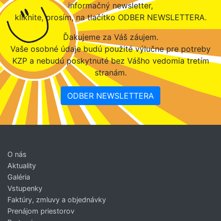
informačný newsletter,
kliknite, prosím, na tlačítko ODBER NEWSLETTERA.
Ďakujeme za Váš záujem.
Vaše osobné údaje budú použité výlučne pre potreby
KZP a nebudú poskytnuté bez Vášho vedomia tretím
stranám.
ODBER NEWSLETTERA
O nás
Aktuality
Galéria
Vstupenky
Faktúry, zmluvy a objednávky
Prenájom priestorov