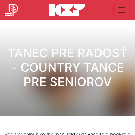
TANEC PRE RADOSŤ
- COUNTRY TANCE
PRE SENIOROV
Pod vedením šikovnej pani lektorky Vaše telo pookreje