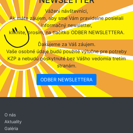
Vážení návštevníci,
Ak máte záujem, aby sme Vám pravidelne posielali
informačný newsletter,
kliknite, prosím, na tlačítko ODBER NEWSLETTERA.
Ďakujeme za Váš záujem.
Vaše osobné údaje budú použité výlučne pre potreby
KZP a nebudú poskytnuté bez Vášho vedomia tretím
stranám.
ODBER NEWSLETTERA
O nás
Aktuality
Galéria