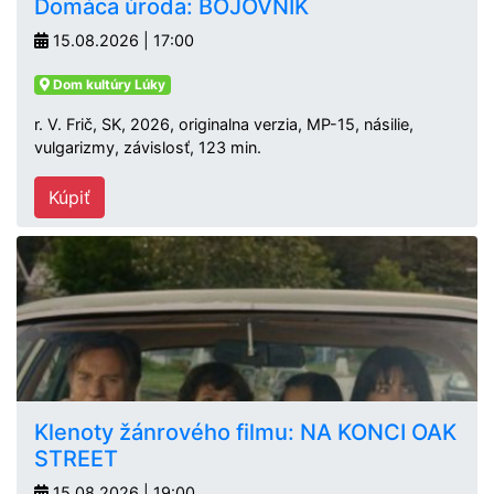
Domáca úroda: BOJOVNÍK
15.08.2026 | 17:00
Dom kultúry Lúky
r. V. Frič, SK, 2026, originalna verzia, MP-15, násilie,
vulgarizmy, závislosť, 123 min.
Kúpiť
Klenoty žánrového filmu: NA KONCI OAK
STREET
15.08.2026 | 19:00