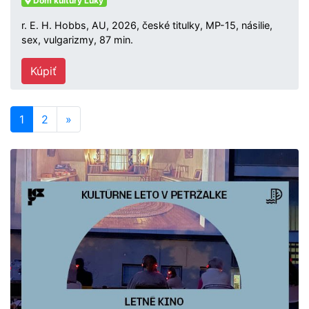
Dom kultúry Lúky
r. E. H. Hobbs, AU, 2026, české titulky, MP-15, násilie,
sex, vulgarizmy, 87 min.
Kúpiť
1
2
»