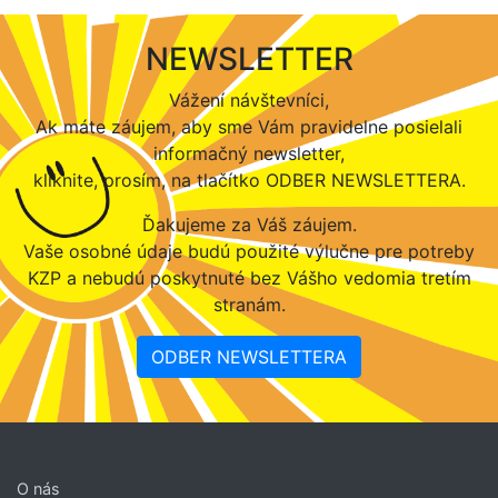
NEWSLETTER
Vážení návštevníci,
Ak máte záujem, aby sme Vám pravidelne posielali
informačný newsletter,
kliknite, prosím, na tlačítko ODBER NEWSLETTERA.
Ďakujeme za Váš záujem.
Vaše osobné údaje budú použité výlučne pre potreby
KZP a nebudú poskytnuté bez Vášho vedomia tretím
stranám.
ODBER NEWSLETTERA
O nás