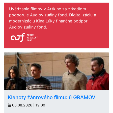
Uvádzanie filmov v Artkine za zrkadlom
podporuje Audiovizuálny fond. Digitalizáciu a
modernizáciu Kina Lúky finančne podporil
Audiovizuálny fond.
Klenoty žánrového filmu: 6 GRAMOV
06.08.2026 | 19:00