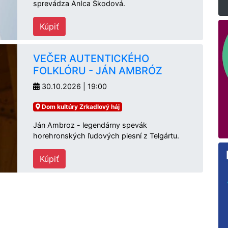
sprevádza AnIca Škodová.
Kúpiť
VEČER AUTENTICKÉHO
FOLKLÓRU - JÁN AMBRÓZ
30.10.2026 | 19:00
Dom kultúry Zrkadlový háj
Ján Ambroz - legendárny spevák
horehronských ľudových piesní z Telgártu.
Kúpiť